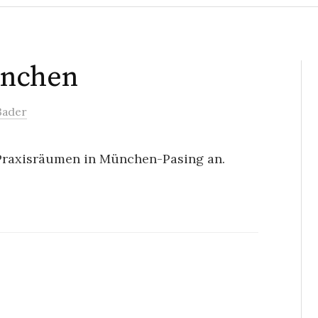
ünchen
Bader
n Praxisräumen in München-Pasing an.