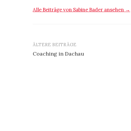
Alle Beiträge von Sabine Bader ansehen →
ÄLTERE BEITRÄGE
Beitragsnavigation
Coaching in Dachau